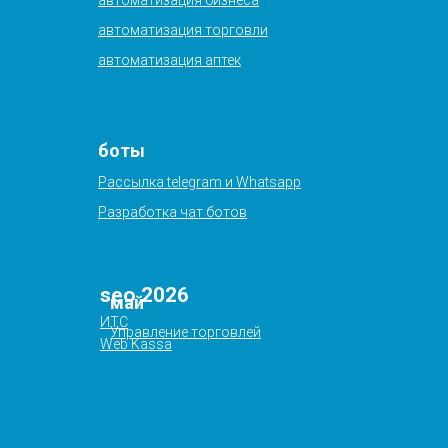
автоматизация бизнеса
автоматизация торговли
автоматизация аптек
боты
Рассылка telegram и Whatsapp
Разработка чат ботов
seo 2026
май
ИТС
Управление торговлей
Web Kassa