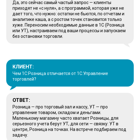
Да, это сейчас самый частый запрос — клиенты
приходят не «с нуля», а с программой, которая уже не
дает того, что нужно: остатки не бьются, по отчетам и
аналитике каша, а с ростом точек становится только
хуже. Переносим необходимые данные в 1С (Розница
или УТ), настраиваем под ваши процессы и запускаем
без остановки торговли.
КЛИЕНТ:
Чем 1С:Розница отличается от 1С:Управление
торговлей?
ОТВЕТ:
Розница — про торговый зал и кассу, УТ — про
управление товаром, складом и деньгами.
Маленькому магазину часто хватает Розницы, для
серьезного учета берут УТ, для сети — связку: УТ в
центре, Розница на точках. На встрече подбираем под
задачу.