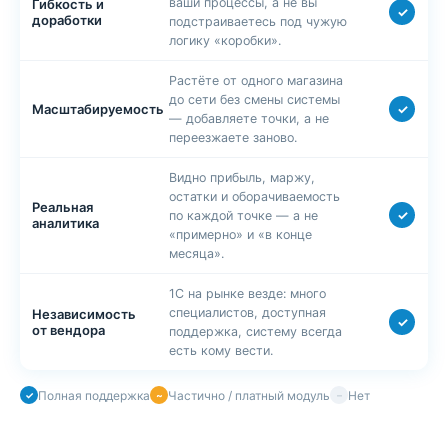
ваши процессы, а не вы
Гибкость и
✓
доработки
подстраиваетесь под чужую
логику «коробки».
Растёте от одного магазина
до сети без смены системы
✓
Масштабируемость
— добавляете точки, а не
переезжаете заново.
Видно прибыль, маржу,
остатки и оборачиваемость
Реальная
✓
по каждой точке — а не
аналитика
«примерно» и «в конце
месяца».
1С на рынке везде: много
специалистов, доступная
Независимость
✓
от вендора
поддержка, систему всегда
есть кому вести.
Полная поддержка
Частично / платный модуль
Нет
✓
~
–